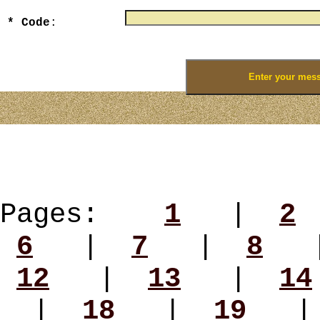
* Code
:
Enter numbers that you see on the picture
Pages:
1
|
2
6
|
7
|
8
12
|
13
|
14
|
18
|
19