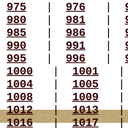
975
|
976
|
980
|
981
|
985
|
986
|
990
|
991
|
995
|
996
|
1000
|
1001
1004
|
1005
1008
|
1009
1012
|
1013
1016
|
1017