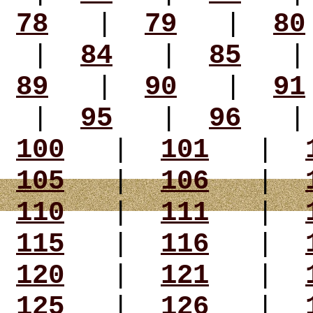
78
|
79
|
80
|
84
|
85
89
|
90
|
91
|
95
|
96
100
|
101
|
105
|
106
|
110
|
111
|
115
|
116
|
120
|
121
|
125
|
126
|