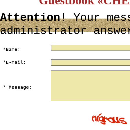
Guestbook «C
Attention
! Your mes
administrator answe
*
Name
:
maximum 40 character
*
E-mail
:
*
Message
:
maximum 3000 character