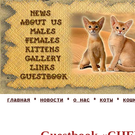
главная
*
новости
*
о нас
*
коты
*
кош