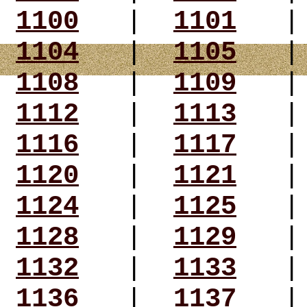
1100
|
1101
1104
|
1105
1108
|
1109
1112
|
1113
1116
|
1117
1120
|
1121
1124
|
1125
1128
|
1129
1132
|
1133
1136
|
1137