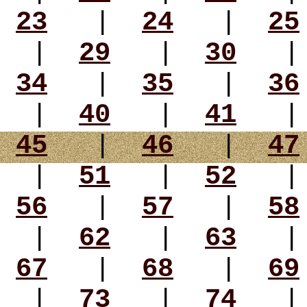
23
|
24
|
25
|
29
|
30
34
|
35
|
36
|
40
|
41
45
|
46
|
47
|
51
|
52
56
|
57
|
58
|
62
|
63
67
|
68
|
69
|
73
|
74