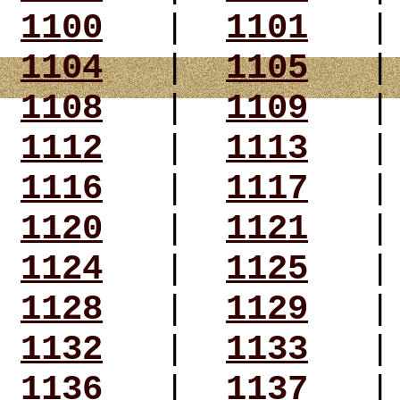
1100
|
1101
1104
|
1105
1108
|
1109
1112
|
1113
1116
|
1117
1120
|
1121
1124
|
1125
1128
|
1129
1132
|
1133
1136
|
1137