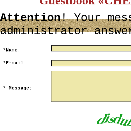
Guestbook «C
Attention
! Your mes
administrator answe
*
Name
:
maximum 40 character
*
E-mail
:
*
Message
:
maximum 3000 character