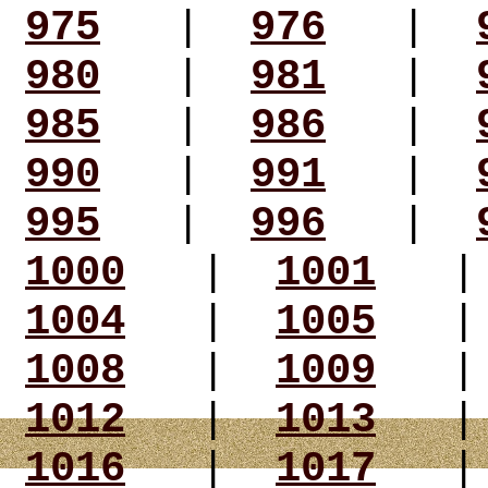
975
|
976
|
980
|
981
|
985
|
986
|
990
|
991
|
995
|
996
|
1000
|
1001
1004
|
1005
1008
|
1009
1012
|
1013
1016
|
1017