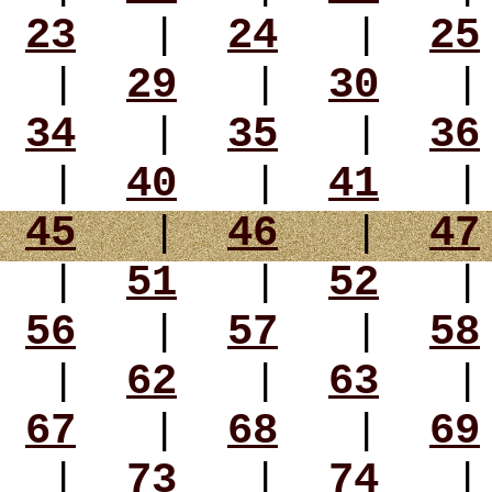
23
|
24
|
25
|
29
|
30
34
|
35
|
36
|
40
|
41
45
|
46
|
47
|
51
|
52
56
|
57
|
58
|
62
|
63
67
|
68
|
69
|
73
|
74