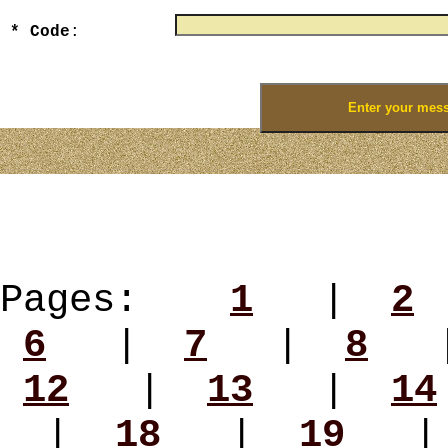
* Code
:
Enter numbers that you see on the picture
Pages:
1
|
2
6
|
7
|
8
12
|
13
|
14
|
18
|
19