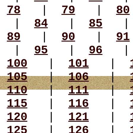
78
|
79
|
80
|
84
|
85
89
|
90
|
91
|
95
|
96
100
|
101
|
105
|
106
|
110
|
111
|
115
|
116
|
120
|
121
|
125
|
126
|