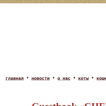
главная
*
новости
*
о нас
*
коты
*
кош