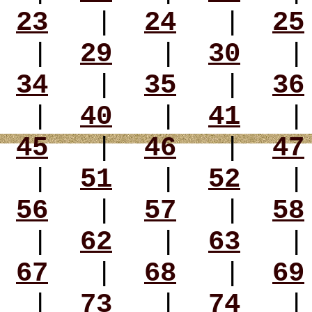
23
|
24
|
25
|
29
|
30
34
|
35
|
36
|
40
|
41
45
|
46
|
47
|
51
|
52
56
|
57
|
58
|
62
|
63
67
|
68
|
69
|
73
|
74