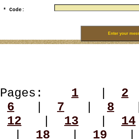
* Code
:
Enter numbers that you see on the picture
Pages:
1
|
2
6
|
7
|
8
12
|
13
|
14
|
18
|
19