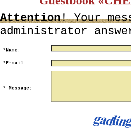
Guestbook «C
Attention
! Your mes
administrator answe
*
Name
:
maximum 40 character
*
E-mail
:
*
Message
:
maximum 3000 character