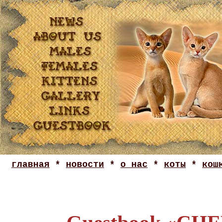
главная
*
новости
*
о нас
*
коты
*
кош