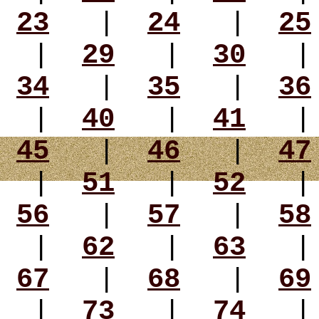
23
|
24
|
25
|
29
|
30
34
|
35
|
36
|
40
|
41
45
|
46
|
47
|
51
|
52
56
|
57
|
58
|
62
|
63
67
|
68
|
69
|
73
|
74