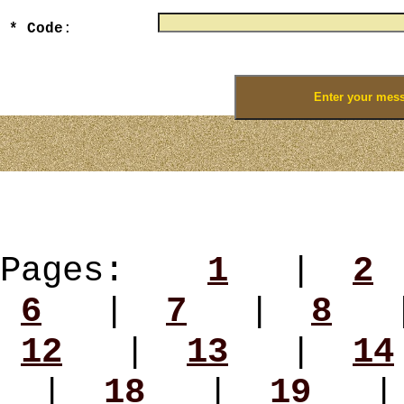
* Code
:
Enter numbers that you see on the picture
Pages:
1
|
2
6
|
7
|
8
12
|
13
|
14
|
18
|
19