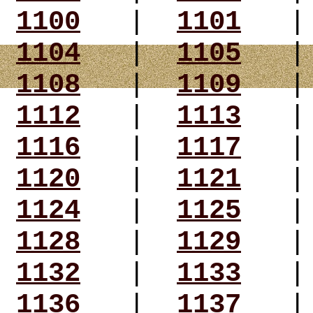
1100
|
1101
1104
|
1105
1108
|
1109
1112
|
1113
1116
|
1117
1120
|
1121
1124
|
1125
1128
|
1129
1132
|
1133
1136
|
1137