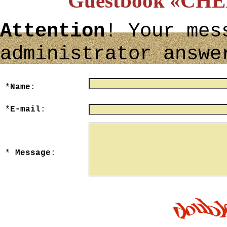
Guestbook «C
Attention
! Your mes
administrator answe
*
Name
:
maximum 40 character
*
E-mail
:
*
Message
:
maximum 3000 character