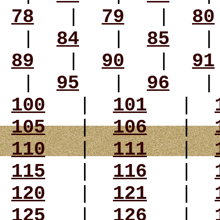
78
|
79
|
80
|
84
|
85
89
|
90
|
91
|
95
|
96
100
|
101
|
105
|
106
|
110
|
111
|
115
|
116
|
120
|
121
|
125
|
126
|