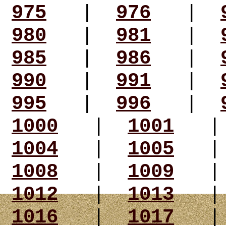
975
|
976
|
980
|
981
|
985
|
986
|
990
|
991
|
995
|
996
|
1000
|
1001
1004
|
1005
1008
|
1009
1012
|
1013
1016
|
1017